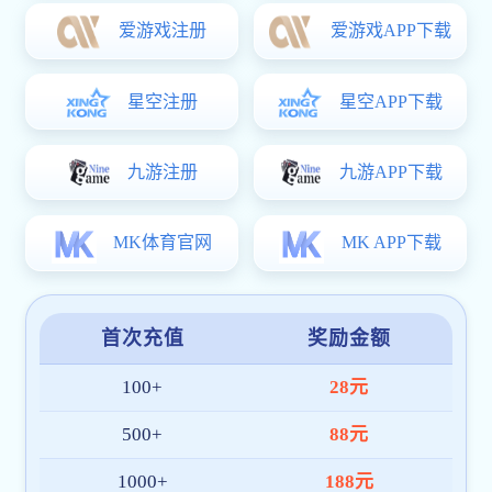
半岛网页版入口
是一家面向全球市场的综合体育赛事直播与
数据服务平台，专注于为体育迷打造高品质的数字化观赛体
验。我们整合
高清赛事直播、数据分析、多终端同步
等核心
功能，为用户提供一站式的半岛体育(中国)官方网站服务。
平台通过多项国际安全认证，系统架构稳定高效，全面适配
APP、PC 和移动网页端。在东南亚、中东、欧洲等区域建立
了本地化技术与客服团队，确保每位用户都能获得便捷、可
靠的服务体验。
截至目前，半岛网页版入口 已拥有超
100 万+
注册用户，服
务网络覆盖十余国家与地区，日均访问量持续增长，深受广
大体育爱好者喜爱。
我们将继续秉持“
技术创新、用户至上、安全高效
”的理念，
持续优化产品架构与内容体验，致力于成为全球领先的半岛