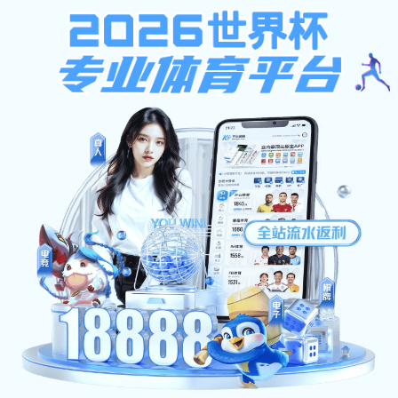
立即注册
半岛网页版入口
官网 ·
权威体育数据平台
半岛网页版入口 OFFICIAL WEBSITE
自2022年创立以来，
半岛网页版入口
致力于为用户提
供包括NBA、英超、欧洲杯、LPL在内的热门赛事直播
与数据服务，广受用户信赖。
立即下载半岛网页版入口APP