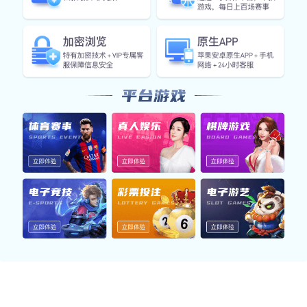
智能引擎实时数据快照
利用半岛网页版入口构建的智能分析系统，实时捕捉各项运
行数据，提升平台的响应效率与数据稳定性。
响应速度
0.18s
平均页面加载
AI推荐准确率
92.6%