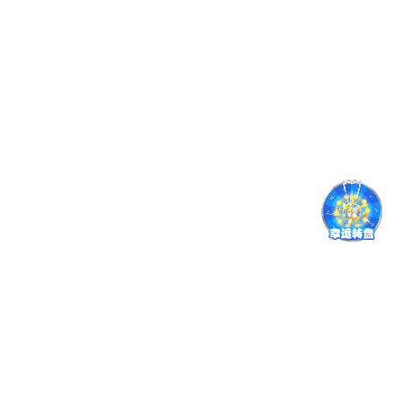
版本更新记录
点击查看每次更新的重点改动，半岛网页版入口将持续优化
用户体验。
v6.3.0 · 发布于 2025年10月
新增跨设备同步机制，收藏与偏好可随账号迁移。
推荐系统升级，结合用户习惯提供个性化赛事推荐。
新增教学视频栏目，涵盖常见赛制与操作流程，适合
半岛体育(中国)官方网站用户快速上手。